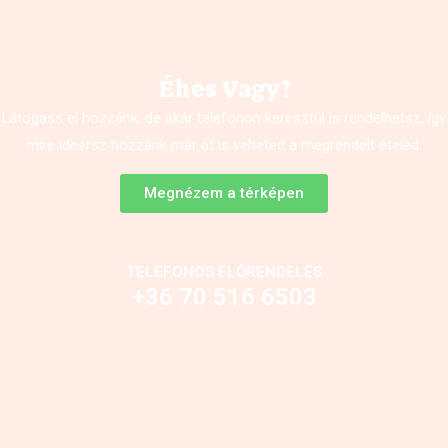
Éhes Vagy?
Látogass el hozzánk, de akár telefonon keresztül is rendelhetsz, így
mire ideérsz hozzánk már át is veheted a megrendelt ételed.
Megnézem a térképen
TELEFONOS ELŐRENDELÉS
+36 70 516 6503