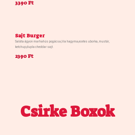
3390 Ft
Sajt Burger
Saláta ágyon marhahús pogácsa,lila hagyma,ecetes uborka, mustár,
ketchup,dupla cheddar sajt.
2390 Ft
Csirke Boxok