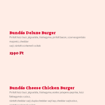
Bundás Deluxe Burger
Pirított házi buci, jégsaláta, lilahagyma, pirított bacon, szarvasgombás
majonéz, cheddar
sajt, rántott csirkemell csíkok
2390 Ft
Bundás Cheese Chicken Burger
Pirított házi buci, jégsaláta, lilahagyma, ecetes jalapeno paprika, házi
fokhagymás szósz,
rántott cheddar sajt, dupla cheddar sajt lap, cheddar sajtszósz,