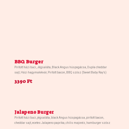
BBQ Burger
Pirított házi buci, Jégsaláta, Black Angus húspogácsa, Dupla cheddar
sajt, Házi hagymalekvár, Pirított bacon, BBQ szósz (Sweet Baby Ray’s)
3390 Ft
Jalapeno Burger
Pirított házi buci, jégsaláta, black Angus húspogácsa, pirított bacon,
cheddar sajt, ecetes Jalapeno paprika, chilis majonéz, hamburger szósz