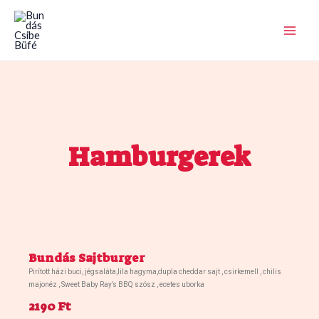
Skip
MAI
to
ME
content
Hamburgerek
Bundás Sajtburger
Pirított házi buci, jégsaláta,lila hagyma,dupla cheddar sajt , csirkemell , chilis
majonéz , Sweet Baby Ray’s BBQ szósz , ecetes uborka
2190 Ft