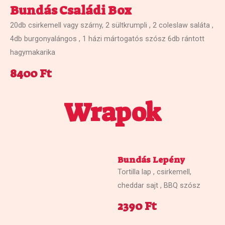
Bundás Családi Box
20db csirkemell vagy szárny, 2 sültkrumpli , 2 coleslaw saláta ,
4db burgonyalángos , 1 házi mártogatós szósz 6db rántott
hagymakarika
8400 Ft
Wrapok
Bundás Lepény
Tortilla lap , csirkemell,
cheddar sajt , BBQ szósz
2390 Ft