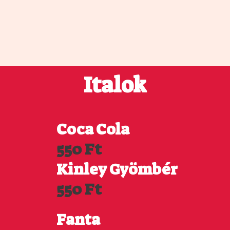
Italok
Coca Cola
550 Ft
Kinley Gyömbér
550 Ft
Fanta